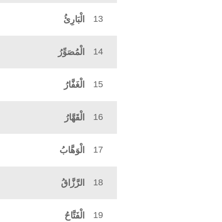
13
الْبَارِئُ
14
الْمُصَوِّرُ
15
الْغَفَّارُ
16
الْقَهَّارُ
17
الْوَهَّابُ
18
الرَّزَّاقُ
19
الْفَتَّاحُ