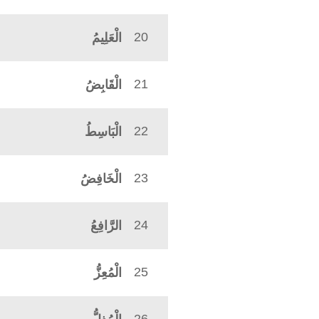
20
الْعَلِيمُ
21
الْقَابِضُ
22
الْبَاسِطُ
23
الْخَافِضُ
24
الرَّافِعُ
25
الْمُعِزُّ