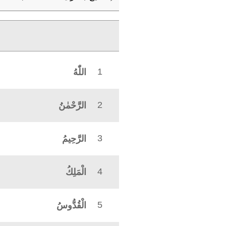
1
اللّٰهُ
2
الرَّحْمٰنُ
3
الرَّحِيمُ
4
الْمَلِكُ
5
الْقُدُّوسُ