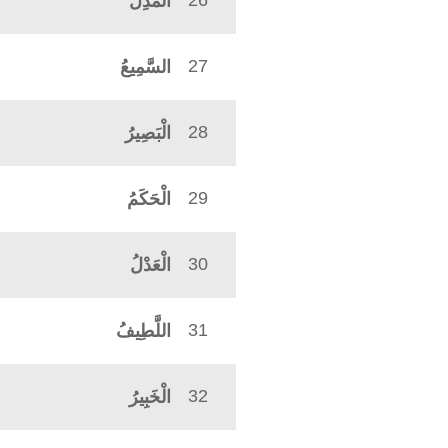
26
الْمُذِلُّ
27
السَّمِيعُ
28
الْبَصِيرُ
29
الْحَكَمُ
30
الْعَدْلُ
31
اللَّطِيفُ
32
الْخَبِيرُ