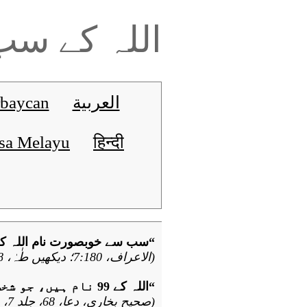
اللہ کے س
العربية
baycan
sa Melayu
हिन्दी
“سب سے خوبصورت نام اللہ کے 
(الاعراف، 7:180؛ دیکھیں طٰہٰ، 20:8؛ الحشر، 59:24)
“اللہ کے 99 نام ہیں، جو شخص انہیں یاد کرے گا وہ جنت میں داخل ہوگا۔”
(صحیح بخاری، دعا، 68، جلد 7، صفحہ 169)