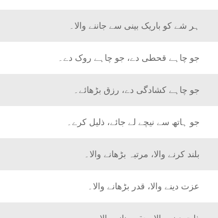
ہر شے کو باریک بینی سے جاننے والا۔
جو چاہے قحطی دے، جو چاہے روک دے۔
جو چاہے کشادگی دے، رزق بڑھائے۔
جو ہاتھ سے نیچے لے جائے، ذلیل کرے۔
بلند کرنے والا، مرتبہ بڑھانے والا۔
عزت دینے والا، قدر بڑھانے والا۔