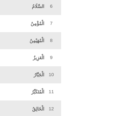
6
السَّلَامُ
7
الْمُؤْمِنُ
8
الْمُهَيْمِنُ
9
الْعَزِيزُ
10
الْجَبَّارُ
11
الْمُتَكَبِّرُ
12
الْخَالِقُ