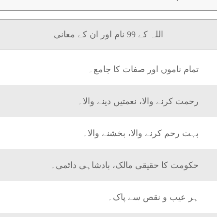
اللہ کے 99 نام اور ان کے معانی
تمام ناموں اور صفات کا جامع۔
رحمت کرنے والا، نعمتیں دینے والا۔
بہت رحم کرنے والا، بخشنے والا۔
حکومت کا حقیقی مالک، بادشاہی دائمی۔
ہر عیب و نقص سے پاک۔