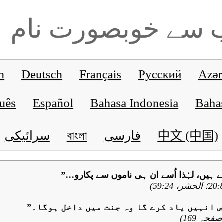
ب سے خوبصورت نام
h
Deutsch
Français
Русский
Azər
uês
Español
Bahasa Indonesia
Baha
中文 (中国)
فارسی
বাংলা
سرائیکی
ہیں، لہٰذا اُسے ان ہی ناموں سے پکارو…”