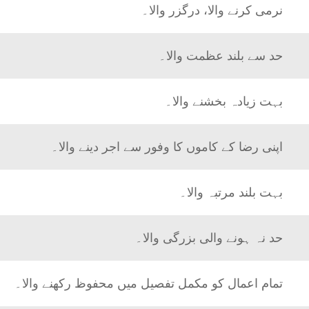
نرمی کرنے والا، درگزر والا۔
حد سے بلند عظمت والا۔
بہت زیادہ بخشنے والا۔
اپنی رضا کے کاموں کا وفور سے اجر دینے والا۔
بہت بلند مرتبہ والا۔
حد نہ ہونے والی بزرگی والا۔
تمام اعمال کو مکمل تفصیل میں محفوظ رکھنے والا۔