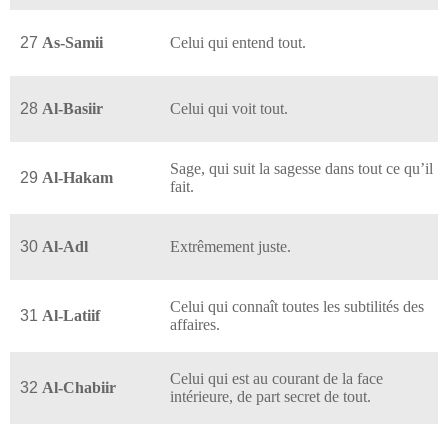
27
As-Samii
Celui qui entend tout.
28
Al-Basiir
Celui qui voit tout.
Sage, qui suit la sagesse dans tout ce qu’il
29
Al-Hakam
fait.
30
Al-Adl
Extrêmement juste.
Celui qui connaît toutes les subtilités des
31
Al-Latiif
affaires.
Celui qui est au courant de la face
32
Al-Chabiir
intérieure, de part secret de tout.