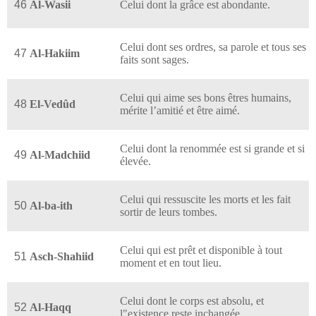
46
Al-Wasii
Celui dont la grâce est abondante.
Celui dont ses ordres, sa parole et tous ses
47
Al-Hakiim
faits sont sages.
Celui qui aime ses bons êtres humains,
48
El-Vedûd
mérite l’amitié et être aimé.
Celui dont la renommée est si grande et si
49
Al-Madchiid
élevée.
Celui qui ressuscite les morts et les fait
50
Al-ba-ith
sortir de leurs tombes.
Celui qui est prêt et disponible à tout
51
Asch-Shahiid
moment et en tout lieu.
Celui dont le corps est absolu, et
52
Al-Haqq
l"existence reste inchangée.