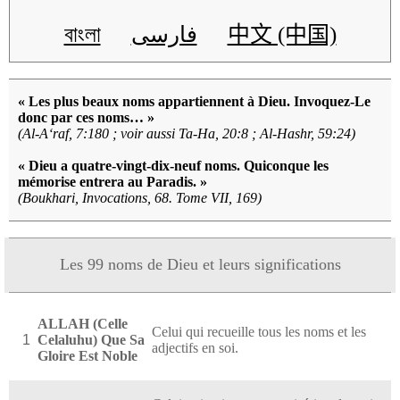
বাংলা
فارسی
中文 (中国)
« Les plus beaux noms appartiennent à Dieu. Invoquez-Le
donc par ces noms… »
(Al-A‘raf, 7:180 ; voir aussi Ta-Ha, 20:8 ; Al-Hashr, 59:24)
« Dieu a quatre-vingt-dix-neuf noms. Quiconque les
mémorise entrera au Paradis. »
(Boukhari, Invocations, 68. Tome VII, 169)
Les 99 noms de Dieu et leurs significations
ALLAH (Celle
Celui qui recueille tous les noms et les
1
Celaluhu) Que Sa
adjectifs en soi.
Gloire Est Noble