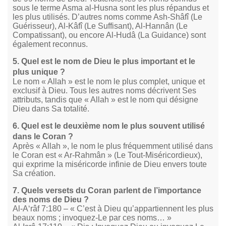
sous le terme Asma al-Husna sont les plus répandus et
les plus utilisés. D’autres noms comme Ash-Shâfî (Le
Guérisseur), Al-Kâfî (Le Suffisant), Al-Hannân (Le
Compatissant), ou encore Al-Hudâ (La Guidance) sont
également reconnus.
5. Quel est le nom de Dieu le plus important et le
plus unique ?
Le nom « Allah » est le nom le plus complet, unique et
exclusif à Dieu. Tous les autres noms décrivent Ses
attributs, tandis que « Allah » est le nom qui désigne
Dieu dans Sa totalité.
6. Quel est le deuxième nom le plus souvent utilisé
dans le Coran ?
Après « Allah », le nom le plus fréquemment utilisé dans
le Coran est « Ar-Rahmân » (Le Tout-Miséricordieux),
qui exprime la miséricorde infinie de Dieu envers toute
Sa création.
7. Quels versets du Coran parlent de l’importance
des noms de Dieu ?
Al-A‘râf 7:180 – « C’est à Dieu qu’appartiennent les plus
beaux noms ; invoquez-Le par ces noms… »