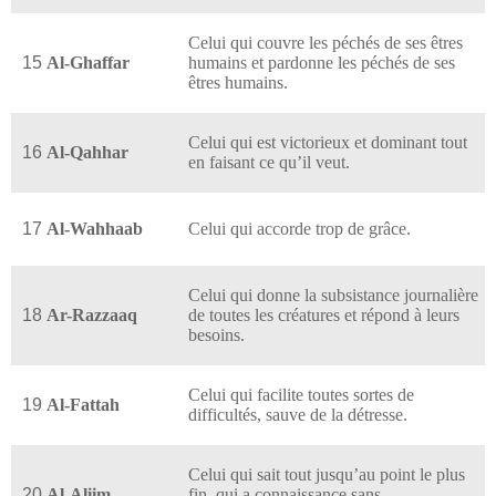
Celui qui couvre les péchés de ses êtres
15
Al-Ghaffar
humains et pardonne les péchés de ses
êtres humains.
Celui qui est victorieux et dominant tout
16
Al-Qahhar
en faisant ce qu’il veut.
17
Al-Wahhaab
Celui qui accorde trop de grâce.
Celui qui donne la subsistance journalière
18
Ar-Razzaaq
de toutes les créatures et répond à leurs
besoins.
Celui qui facilite toutes sortes de
19
Al-Fattah
difficultés, sauve de la détresse.
Celui qui sait tout jusqu’au point le plus
20
Al-Aliim
fin, qui a connaissance sans