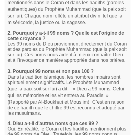
mentionnés dans le Coran et dans les hadiths (paroles
authentiques) du Prophète Muhammad (que la paix soit
sur lui). Chaque nom reflète un attribut divin, tel que la
miséricorde, la justice ou la sagesse.
2. Pourquoi y a-t-il 99 noms ? Quelle est l’origine de
cette croyance ?
Les 99 noms de Dieu proviennent directement du Coran
et des paroles du Prophète Muhammad (que la paix soit
sur lui). Ces noms nous aident à mieux connaître Dieu
et à l’invoquer de manière appropriée dans nos prières.
3. Pourquoi 99 noms et non pas 100 ?
Dans la tradition islamique, les nombres impairs sont
spirituellement significatifs. Le Prophète Muhammad
(que la paix soit sur lui) a dit : « Dieu a 99 noms. Celui
qui les mémorise et les vit entrera au Paradis. »
(Rapporté par Al-Boukhari et Mouslim) C’est en raison
de ce hadith que le chiffre 99 est reconnu et adopté par
les musulmans.
4. Dieu a-t-Il d’autres noms que ces 99 ?
Oui. En réalité, le Coran et les hadiths mentionnent plus
de 99 noms de Dieu. Toutefois, les 99 noms connus