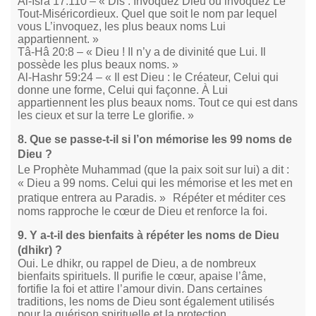
Al-Isrâ 17:110 – « Dis : Invoquez Dieu ou invoquez Le
Tout-Miséricordieux. Quel que soit le nom par lequel
vous L’invoquez, les plus beaux noms Lui
appartiennent. »
Tâ-Hâ 20:8 – « Dieu ! Il n’y a de divinité que Lui. Il
possède les plus beaux noms. »
Al-Hashr 59:24 – « Il est Dieu : le Créateur, Celui qui
donne une forme, Celui qui façonne. À Lui
appartiennent les plus beaux noms. Tout ce qui est dans
les cieux et sur la terre Le glorifie. »
8. Que se passe-t-il si l’on mémorise les 99 noms de
Dieu ?
Le Prophète Muhammad (que la paix soit sur lui) a dit :
« Dieu a 99 noms. Celui qui les mémorise et les met en
pratique entrera au Paradis. » Répéter et méditer ces
noms rapproche le cœur de Dieu et renforce la foi.
9. Y a-t-il des bienfaits à répéter les noms de Dieu
(dhikr) ?
Oui. Le dhikr, ou rappel de Dieu, a de nombreux
bienfaits spirituels. Il purifie le cœur, apaise l’âme,
fortifie la foi et attire l’amour divin. Dans certaines
traditions, les noms de Dieu sont également utilisés
pour la guérison spirituelle et la protection.