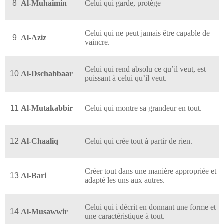
8
Al-Muhaimin
Celui qui garde, protège
Celui qui ne peut jamais être capable de
9
Al-Aziz
vaincre.
Celui qui rend absolu ce qu’il veut, est
10
Al-Dschabbaar
puissant à celui qu’il veut.
11
Al-Mutakabbir
Celui qui montre sa grandeur en tout.
12
Al-Chaaliq
Celui qui crée tout à partir de rien.
Créer tout dans une manière appropriée et
13
Al-Bari
adapté les uns aux autres.
Celui qui i décrit en donnant une forme et
14
Al-Musawwir
une caractéristique à tout.