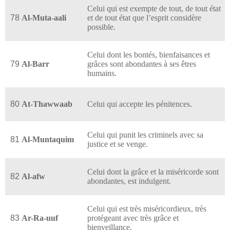
Celui qui est exempte de tout, de tout état
78
Al-Muta-aali
et de tout état que l’esprit considère
possible.
Celui dont les bontés, bienfaisances et
79
Al-Barr
grâces sont abondantes à ses êtres
humains.
80
At-Thawwaab
Celui qui accepte les pénitences.
Celui qui punit les criminels avec sa
81
Al-Muntaquim
justice et se venge.
Celui dont la grâce et la miséricorde sont
82
Al-afw
abondantes, est indulgent.
Celui qui est très miséricordieux, très
83
Ar-Ra-uuf
protégeant avec très grâce et
bienveillance.