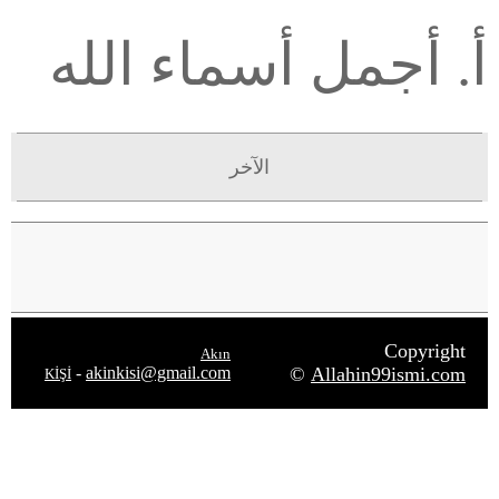
أ. أجمل أسماء الله
الآخر
Copyright
Akın
-
akinkisi@gmail.com
©
Allahin99ismi.com
KİŞİ