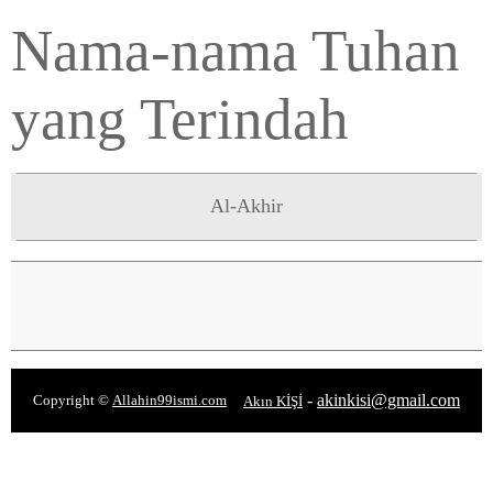
Nama-nama Tuhan
yang Terindah
Al-Akhir
-
akinkisi@gmail.com
Copyright ©
Allahin99ismi.com
Akın KİŞİ