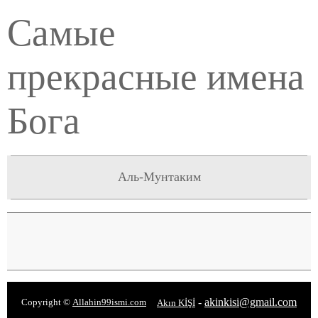
Самые
прекрасные имена
Бога
Аль-Мунтаким
-
akinkisi@gmail.com
Copyright ©
Allahin99ismi.com
Akın KİŞİ