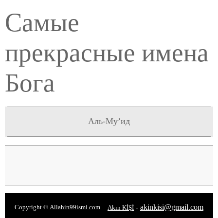
Самые
прекрасные имена
Бога
Аль-Муʼид
-
akinkisi@gmail.com
Copyright ©
Allahin99ismi.com
Akın KİŞİ