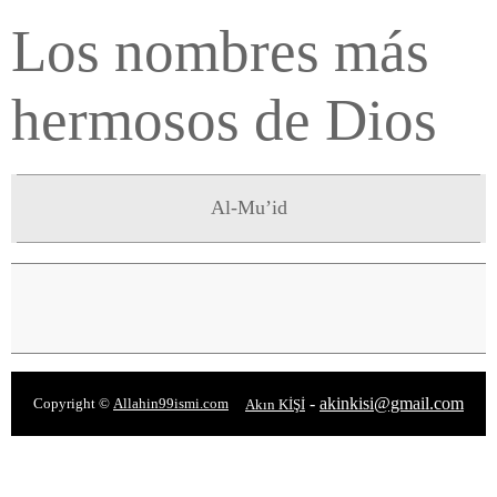
Los nombres más
hermosos de Dios
Al-Mu’id
-
akinkisi@gmail.com
Copyright ©
Allahin99ismi.com
Akın KİŞİ