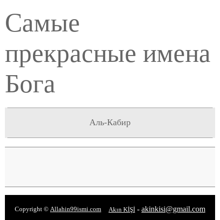
Самые
прекрасные имена
Бога
Аль-Кабир
-
akinkisi@gmail.com
Copyright ©
Allahin99ismi.com
Akın KİŞİ