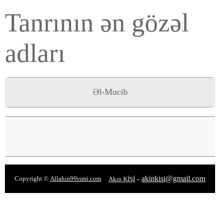
Tanrının ən gözəl
adları
Əl-Mucib
-
akinkisi@gmail.com
Copyright ©
Allahin99ismi.com
Akın KİŞİ