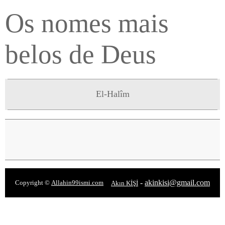
Os nomes mais
belos de Deus
El-Halîm
-
akinkisi@gmail.com
Copyright ©
Allahin99ismi.com
Akın KİŞİ