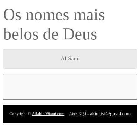
Os nomes mais
belos de Deus
Al-Sami
-
akinkisi@gmail.com
Copyright ©
Allahin99ismi.com
Akın KİŞİ