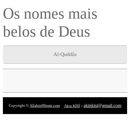
Os nomes mais
belos de Deus
Al-Quddûs
-
akinkisi@gmail.com
Copyright ©
Allahin99ismi.com
Akın KİŞİ