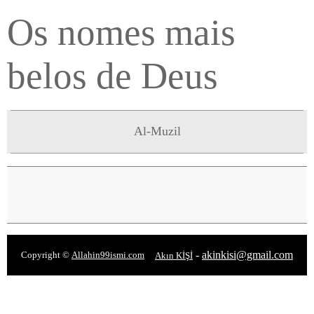
Os nomes mais
belos de Deus
Al-Muzil
-
akinkisi@gmail.com
Copyright ©
Allahin99ismi.com
Akın KİŞİ