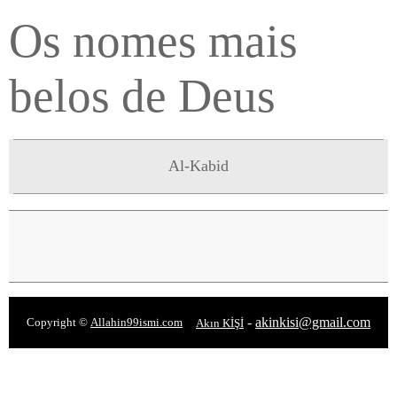
Os nomes mais
belos de Deus
Al-Kabid
-
akinkisi@gmail.com
Copyright ©
Allahin99ismi.com
Akın KİŞİ