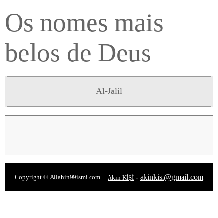
Os nomes mais
belos de Deus
Al-Jalil
-
akinkisi@gmail.com
Copyright ©
Allahin99ismi.com
Akın KİŞİ