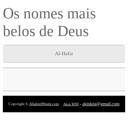
Os nomes mais
belos de Deus
Al-Hafiz
-
akinkisi@gmail.com
Copyright ©
Allahin99ismi.com
Akın KİŞİ