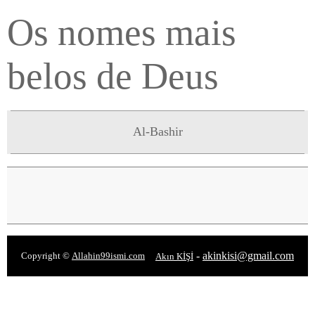
Os nomes mais
belos de Deus
Al-Bashir
-
akinkisi@gmail.com
Copyright ©
Allahin99ismi.com
Akın KİŞİ