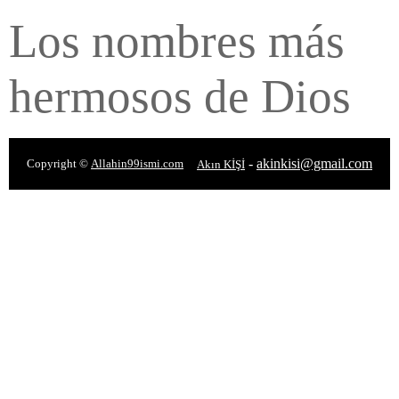
Los nombres más
hermosos de Dios
-
akinkisi@gmail.com
Copyright ©
Allahin99ismi.com
Akın KİŞİ