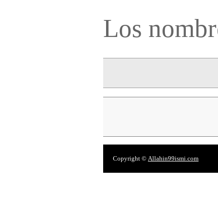
Los nombr
Copyright ©
Allahin99ismi.com