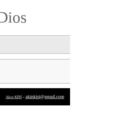
Dios
-
akinkisi@gmail.com
Akın KİŞİ