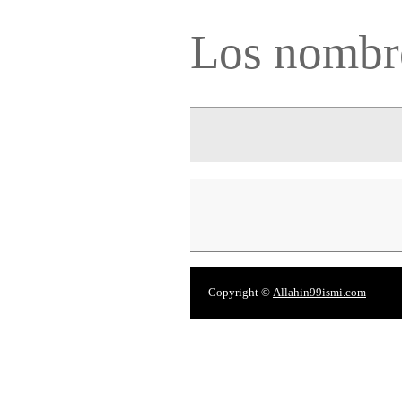
Los nombr
Copyright ©
Allahin99ismi.com