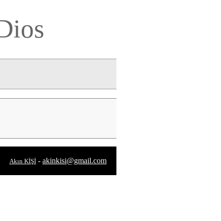
Dios
-
akinkisi@gmail.com
Akın KİŞİ