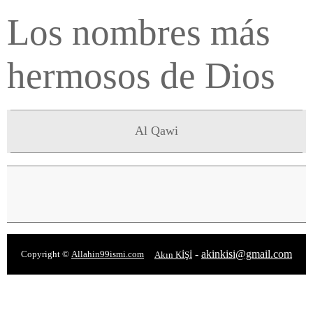
Los nombres más
hermosos de Dios
Al Qawi
-
akinkisi@gmail.com
Copyright ©
Allahin99ismi.com
Akın KİŞİ