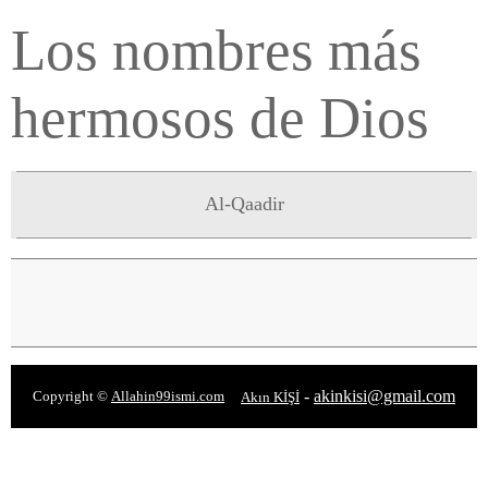
Los nombres más
hermosos de Dios
Al-Qaadir
-
akinkisi@gmail.com
Copyright ©
Allahin99ismi.com
Akın KİŞİ