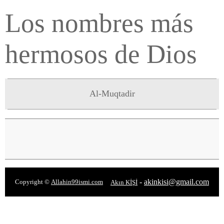
Los nombres más
hermosos de Dios
Al-Muqtadir
-
akinkisi@gmail.com
Copyright ©
Allahin99ismi.com
Akın KİŞİ