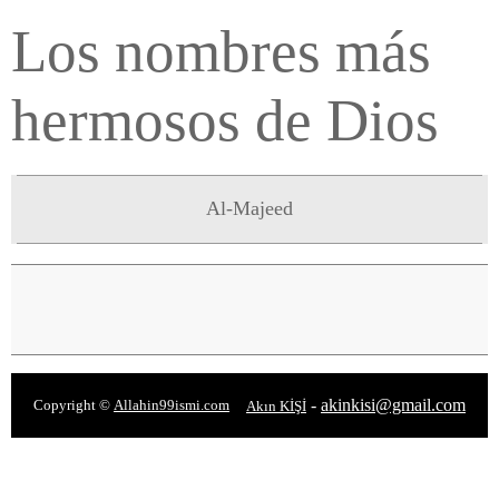
Los nombres más
hermosos de Dios
Al-Majeed
-
akinkisi@gmail.com
Copyright ©
Allahin99ismi.com
Akın KİŞİ