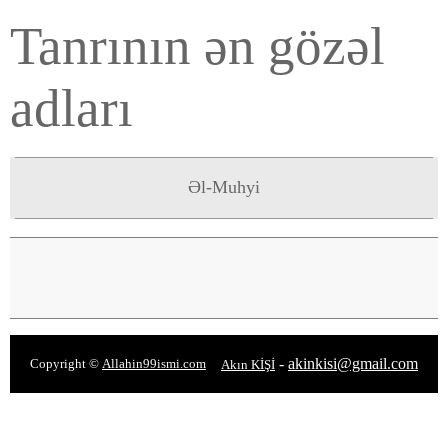
Tanrının ən gözəl
adları
Əl-Muhyi
-
akinkisi@gmail.com
Copyright ©
Allahin99ismi.com
Akın KİŞİ