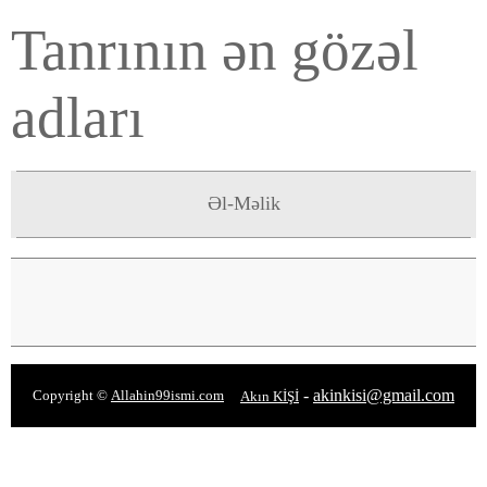
Tanrının ən gözəl
adları
Əl-Məlik
-
akinkisi@gmail.com
Copyright ©
Allahin99ismi.com
Akın KİŞİ