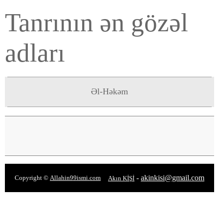
Tanrının ən gözəl
adları
Əl-Həkəm
-
akinkisi@gmail.com
Copyright ©
Allahin99ismi.com
Akın KİŞİ