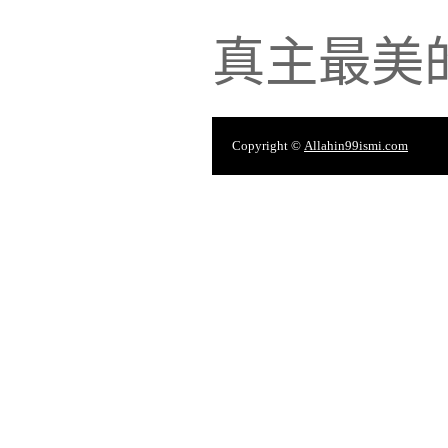
真主最美
Copyright ©
Allahin99ismi.com