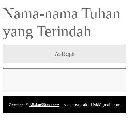
Nama-nama Tuhan
yang Terindah
Ar-Raqib
-
akinkisi@gmail.com
Copyright ©
Allahin99ismi.com
Akın KİŞİ