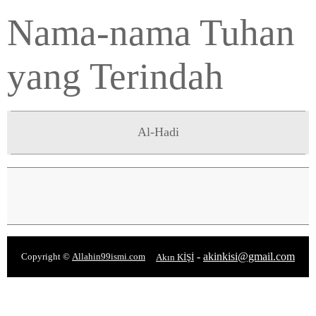
Nama-nama Tuhan
yang Terindah
Al-Hadi
-
akinkisi@gmail.com
Copyright ©
Allahin99ismi.com
Akın KİŞİ