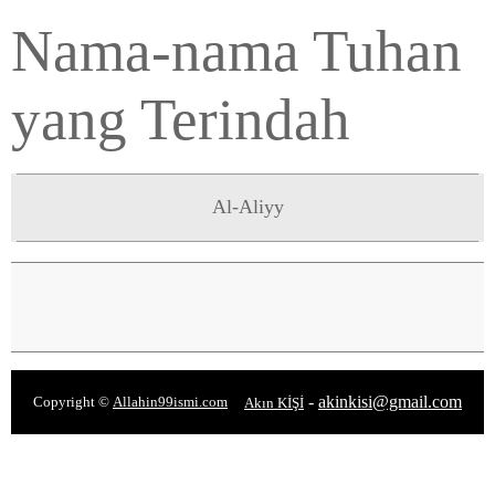
Nama-nama Tuhan
yang Terindah
Al-Aliyy
-
akinkisi@gmail.com
Copyright ©
Allahin99ismi.com
Akın KİŞİ