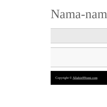
Nama-nama
Copyright ©
Allahin99ismi.com