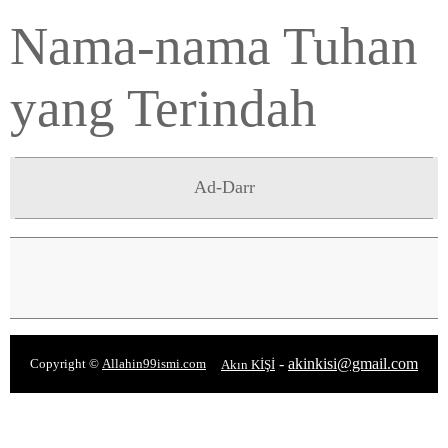
Nama-nama Tuhan
yang Terindah
Ad-Darr
-
akinkisi@gmail.com
Copyright ©
Allahin99ismi.com
Akın KİŞİ