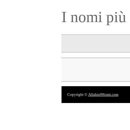
I nomi più 
Copyright ©
Allahin99ismi.com