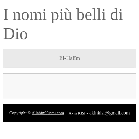
I nomi più belli di
Dio
El-Halîm
-
akinkisi@gmail.com
Copyright ©
Allahin99ismi.com
Akın KİŞİ