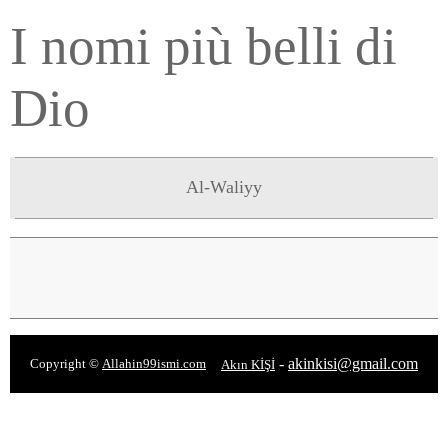
I nomi più belli di
Dio
Al-Waliyy
-
akinkisi@gmail.com
Copyright ©
Allahin99ismi.com
Akın KİŞİ