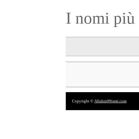
I nomi più 
Copyright ©
Allahin99ismi.com