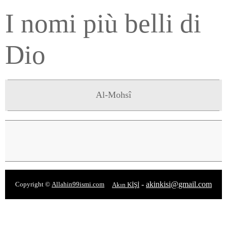
I nomi più belli di
Dio
Al-Mohsî
-
akinkisi@gmail.com
Copyright ©
Allahin99ismi.com
Akın KİŞİ