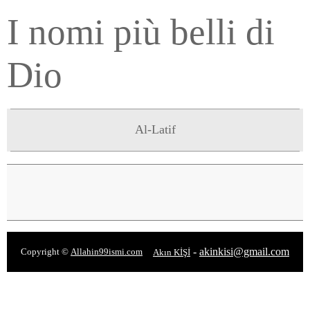
I nomi più belli di
Dio
Al-Latif
-
akinkisi@gmail.com
Copyright ©
Allahin99ismi.com
Akın KİŞİ