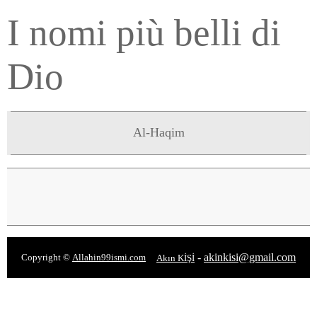
I nomi più belli di
Dio
Al-Haqim
-
akinkisi@gmail.com
Copyright ©
Allahin99ismi.com
Akın KİŞİ