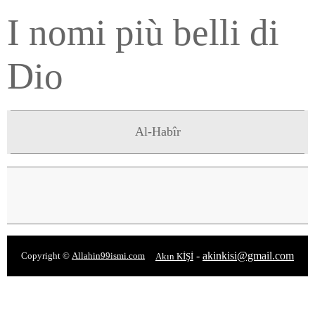
I nomi più belli di
Dio
Al-Habîr
-
akinkisi@gmail.com
Copyright ©
Allahin99ismi.com
Akın KİŞİ