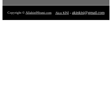
-
akinkisi@gmail.com
Copyright ©
Allahin99ismi.com
Akın KİŞİ