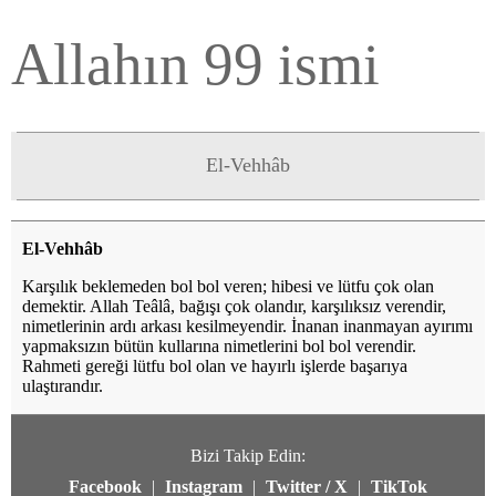
Allahın 99 ismi
El-Vehhâb
El-Vehhâb
Karşılık beklemeden bol bol veren; hibesi ve lütfu çok olan
demektir. Allah Teâlâ, bağışı çok olandır, karşılıksız verendir,
nimetlerinin ardı arkası kesilmeyendir. İnanan inanmayan ayırımı
yapmaksızın bütün kullarına nimetlerini bol bol verendir.
Rahmeti gereği lütfu bol olan ve hayırlı işlerde başarıya
ulaştırandır.
Bizi Takip Edin:
Facebook
|
Instagram
|
Twitter / X
|
TikTok