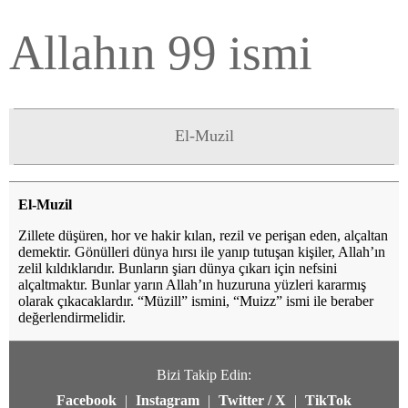
Allahın 99 ismi
El-Muzil
El-Muzil
Zillete düşüren, hor ve hakir kılan, rezil ve perişan eden, alçaltan
demektir. Gönülleri dünya hırsı ile yanıp tutuşan kişiler, Allah’ın
zelil kıldıklarıdır. Bunların şiarı dünya çıkarı için nefsini
alçaltmaktır. Bunlar yarın Allah’ın huzuruna yüzleri kararmış
olarak çıkacaklardır. “Müzill” ismini, “Muizz” ismi ile beraber
değerlendirmelidir.
Bizi Takip Edin:
Facebook
|
Instagram
|
Twitter / X
|
TikTok