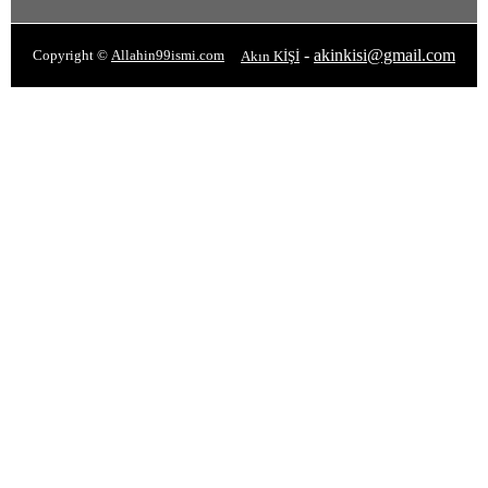
-
akinkisi@gmail.com
Copyright ©
Allahin99ismi.com
Akın KİŞİ