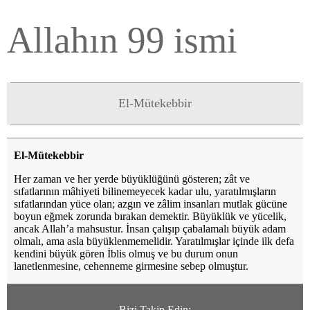
Allahın 99 ismi
El-Mütekebbir
El-Mütekebbir
Her zaman ve her yerde büyüklüğünü gösteren; zât ve
sıfatlarının mâhiyeti bilinemeyecek kadar ulu, yaratılmışların
sıfatlarından yüce olan; azgın ve zâlim insanları mutlak gücüne
boyun eğmek zorunda bırakan demektir. Büyüklük ve yücelik,
ancak Allah’a mahsustur. İnsan çalışıp çabalamalı büyük adam
olmalı, ama asla büyüklenmemelidir. Yaratılmışlar içinde ilk defa
kendini büyük gören İblis olmuş ve bu durum onun
lanetlenmesine, cehenneme girmesine sebep olmuştur.
Bizi Takip Edin: