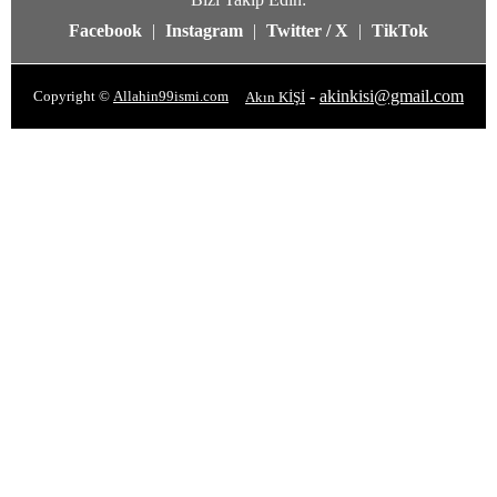
Facebook
|
Instagram
|
Twitter / X
|
TikTok
-
akinkisi@gmail.com
Copyright ©
Allahin99ismi.com
Akın KİŞİ