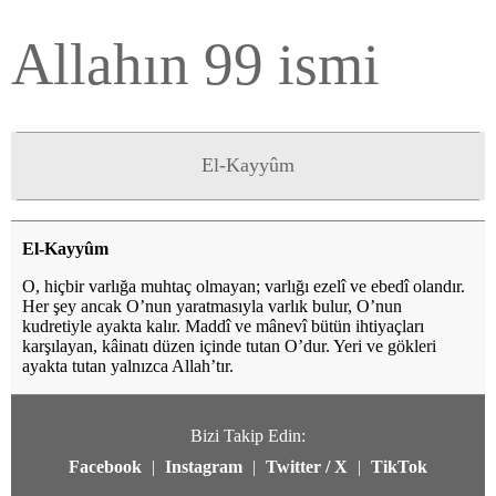
Allahın 99 ismi
El-Kayyûm
El-Kayyûm
O, hiçbir varlığa muhtaç olmayan; varlığı ezelî ve ebedî olandır.
Her şey ancak O’nun yaratmasıyla varlık bulur, O’nun
kudretiyle ayakta kalır. Maddî ve mânevî bütün ihtiyaçları
karşılayan, kâinatı düzen içinde tutan O’dur. Yeri ve gökleri
ayakta tutan yalnızca Allah’tır.
Bizi Takip Edin:
Facebook
|
Instagram
|
Twitter / X
|
TikTok