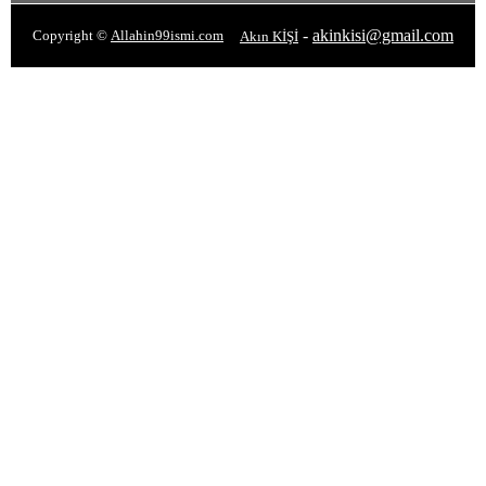
-
akinkisi@gmail.com
Copyright ©
Allahin99ismi.com
Akın KİŞİ