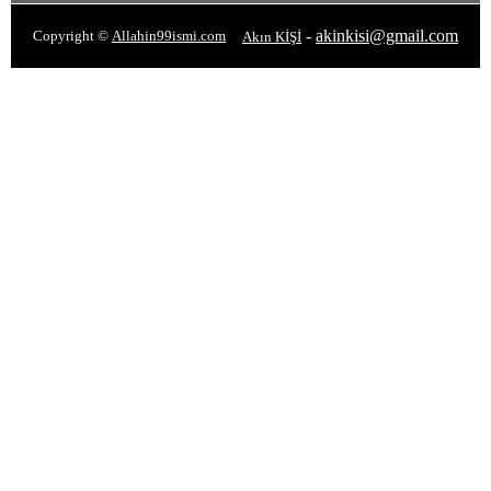
-
akinkisi@gmail.com
Copyright ©
Allahin99ismi.com
Akın KİŞİ