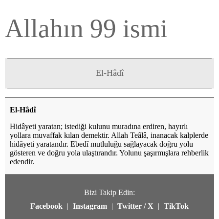
Allahın 99 ismi
El-Hâdî
El-Hâdî
Hidâyeti yaratan; istediği kulunu muradına erdiren, hayırlı
yollara muvaffak kılan demektir. Allah Teâlâ, inanacak kalplerde
hidâyeti yaratandır. Ebedî mutluluğu sağlayacak doğru yolu
gösteren ve doğru yola ulaştırandır. Yolunu şaşırmışlara rehberlik
edendir.
Bizi Takip Edin:
Facebook
|
Instagram
|
Twitter / X
|
TikTok