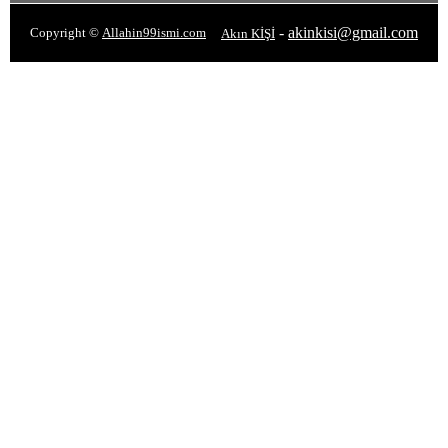
-
akinkisi@gmail.com
Copyright ©
Allahin99ismi.com
Akın KİŞİ