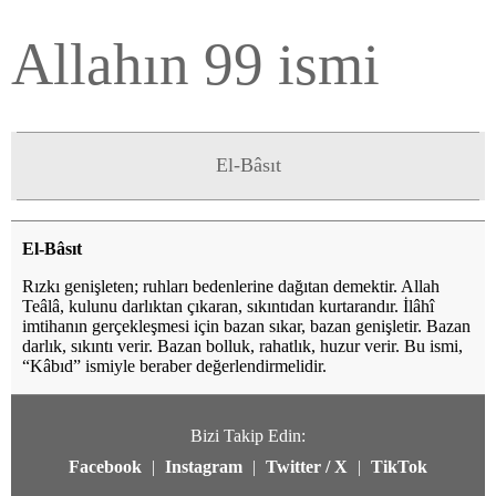
Allahın 99 ismi
El-Bâsıt
El-Bâsıt
Rızkı genişleten; ruhları bedenlerine dağıtan demektir. Allah
Teâlâ, kulunu darlıktan çıkaran, sıkıntıdan kurtarandır. İlâhî
imtihanın gerçekleşmesi için bazan sıkar, bazan genişletir. Bazan
darlık, sıkıntı verir. Bazan bolluk, rahatlık, huzur verir. Bu ismi,
“Kâbıd” ismiyle beraber değerlendirmelidir.
Bizi Takip Edin:
Facebook
|
Instagram
|
Twitter / X
|
TikTok