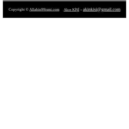
-
akinkisi@gmail.com
Copyright ©
Allahin99ismi.com
Akın KİŞİ