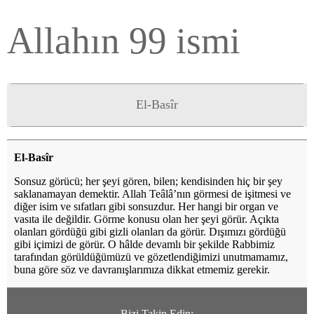
Allahın 99 ismi
El-Basîr
El-Basîr
Sonsuz görücü; her şeyi gören, bilen; kendisinden hiç bir şey
saklanamayan demektir. Allah Teâlâ’nın görmesi de işitmesi ve
diğer isim ve sıfatları gibi sonsuzdur. Her hangi bir organ ve
vasıta ile değildir. Görme konusu olan her şeyi görür. Açıkta
olanları gördüğü gibi gizli olanları da görür. Dışımızı gördüğü
gibi içimizi de görür. O hâlde devamlı bir şekilde Rabbimiz
tarafından görüldüğümüzü ve gözetlendiğimizi unutmamamız,
buna göre söz ve davranışlarımıza dikkat etmemiz gerekir.
Bizi Takip Edin: