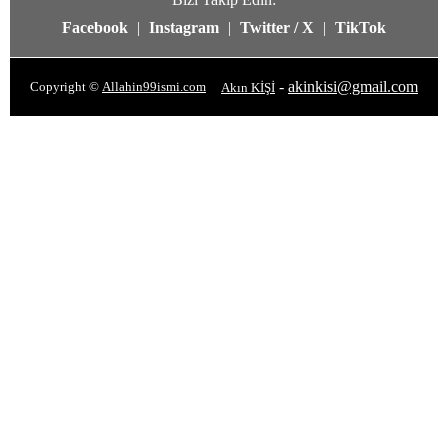
Facebook
|
Instagram
|
Twitter / X
|
TikTok
-
akinkisi@gmail.com
Copyright ©
Allahin99ismi.com
Akın KİŞİ