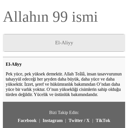
Allahın 99 ismi
El-Aliyy
El-Aliyy
Pek yüce, pek yüksek demektir. Allah Teâlâ, insan tasavvurunun
tahayyül edeceği her şeyden daha büyük, daha yüce ve daha
yüksektir. İzzet, şeref ve hükümranlık bakımından O’ndan daha
yüce bir varlık yoktur. O’nun yüksekliği cisimlerin sahip olduğu
türden değildir. Yücelik ve üstünlük bakımındandır.
Bizi Takip Edin:
Facebook
|
Instagram
|
Twitter / X
|
TikTok