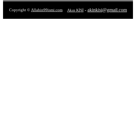
-
akinkisi@gmail.com
Copyright ©
Allahin99ismi.com
Akın KİŞİ